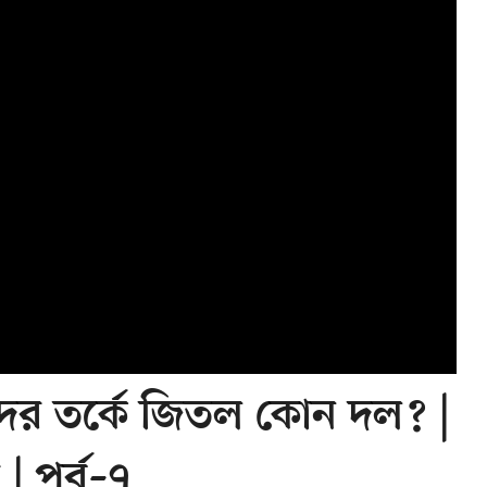
ীদের তর্কে জিতল কোন দল? |
| পর্ব–৭