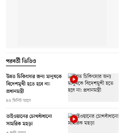
পরবর্তী ভিডিও
উন্নত চিকিৎসার জন্য মানুষকে
বিদেশমুখী হতে হবে না:
প্রধানমন্ত্রী
৪৩ মিনিট আগে
তাইওয়ানের চোখধাঁধানো
সামরিক মহড়া