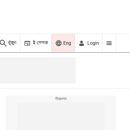
খুঁজুন
ই-পেপার
Login
Eng