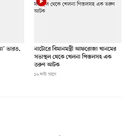
 না’ ভারত,
নাটোরে বিমানমন্ত্রী আফরোজা খানমের
সভাস্থল থেকে খেলনা পিস্তলসহ এক
তরুণ আটক
১৬ ঘণ্টা আগে