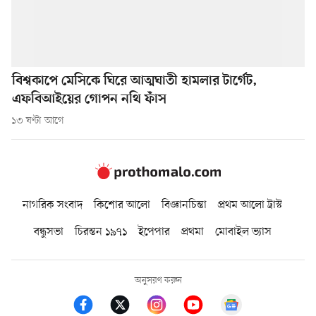
বিশ্বকাপে মেসিকে ঘিরে আত্মঘাতী হামলার টার্গেট,
এফবিআইয়ের গোপন নথি ফাঁস
১৩ ঘণ্টা আগে
নাগরিক সংবাদ
কিশোর আলো
বিজ্ঞানচিন্তা
প্রথম আলো ট্রাস্ট
বন্ধুসভা
চিরন্তন ১৯৭১
ইপেপার
প্রথমা
মোবাইল ভ্যাস
অনুসরণ করুন