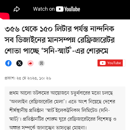
৩৫৬ থেকে ১৫০ লিটার পর্যন্ত নান্দনিক
সব ডিজাইনের মানসম্পন্ন রেফ্রিজারেটর
শোভা পাচ্ছে ‘সনি-স্মার্ট’-এর শোরুমে
প্রকাশ: ২৫ মে ২০২৫, ১০: ২৬
প্রথম আলো ডটকমের আয়োজনে চতুর্থবারের মতো চলছে
‘অনলাইন রেফ্রিজারেটর মেলা’। এতে অংশ নিয়েছে দেশের
শীর্ষস্থানীয় প্রতিষ্ঠান 'স্মার্ট ইলেকট্রনিকস লিমিটেড (সনি-
স্মার্ট)'। প্রতিষ্ঠানটির শোরুম ঘুরে রেফ্রিজারেটরের বিশেষত্ব ও
অফার সম্পর্কে জানাচ্ছেন তাসনুভা মোহনা।