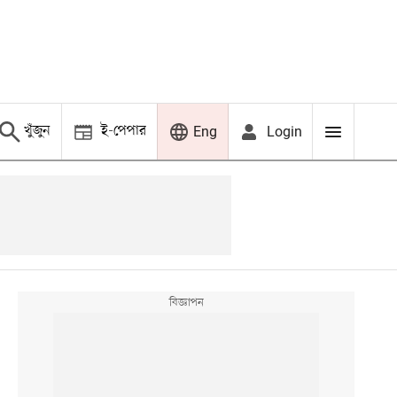
খুঁজুন
ই-পেপার
Login
Eng