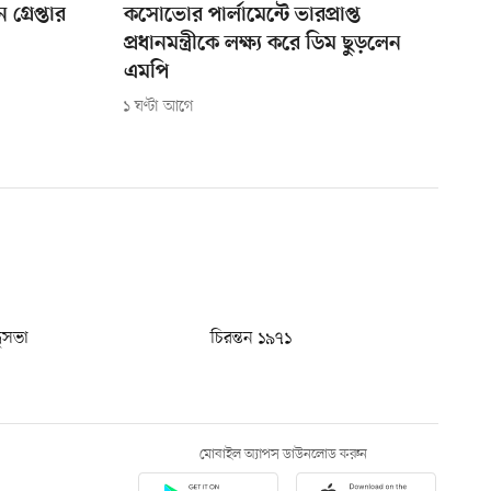
গ্রেপ্তার
কসোভোর পার্লামেন্টে ভারপ্রাপ্ত
প্রধানমন্ত্রীকে লক্ষ্য করে ডিম ছুড়লেন
এমপি
১ ঘণ্টা আগে
ধুসভা
চিরন্তন ১৯৭১
মোবাইল অ্যাপস ডাউনলোড করুন