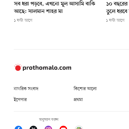
সব ধরা পড়বে, এখনো মূল আসামি বাকি
১০ বছরের 
আছে: সালমান শাহর মা
তুলে ধরবে স
১ ঘণ্টা আগে
১ ঘণ্টা আগে
নাগরিক সংবাদ
কিশোর আলো
ইপেপার
প্রথমা
অনুসরণ করুন