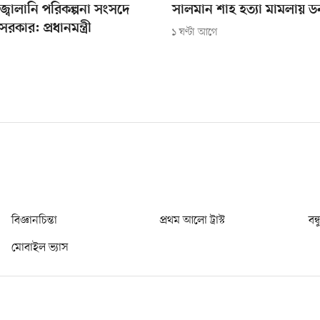
জ্বালানি পরিকল্পনা সংসদে
সালমান শাহ হত্যা মামলায় ডন 
রকার: প্রধানমন্ত্রী
১ ঘণ্টা আগে
বিজ্ঞানচিন্তা
প্রথম আলো ট্রাস্ট
বন্
মোবাইল ভ্যাস