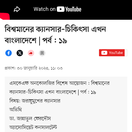
বিশ্বমানের ক্যানসার–চিকিৎসা এখন
বাংলাদেশে | পর্ব : ১৯
প্রকাশ: ৩০ জানুয়ারি ২০২৫, ১১: ০৩
এসকেএফ অনকোলজির বিশেষ আয়োজন : বিশ্বমানের
ক্যানসার–চিকিৎসা এখন বাংলাদেশে | পর্ব : ১৯
বিষয়: জরায়ুমুখের ক্যানসার
অতিথি
ডা. জান্নাতুল ফেরদৌস
অ্যাসোসিয়েট কনসালটেন্ট