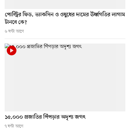
পোল্ট্রির ফিড, ভ্যাকসিন ও ওষুধের দামের ঊর্ধ্বগতির লাগাম
টানবে কে?
৬ ঘণ্টা আগে
১৫,০০০ প্রজাতির পিঁপড়ার অদৃশ্য জগৎ
৭ ঘণ্টা আগে