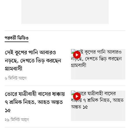
পরবর্তী ভিডিও
সেই কূপের পানি আবারও
নড়ছে, দেখতে ভিড় করছেন
গ্রামবাসী
৬ মিনিট আগে
ভোরে যাত্রীবাহী বাসের ধাক্কায়
৭ শ্রমিক নিহত, আহত অন্তত
১৫
২৯ মিনিট আগে