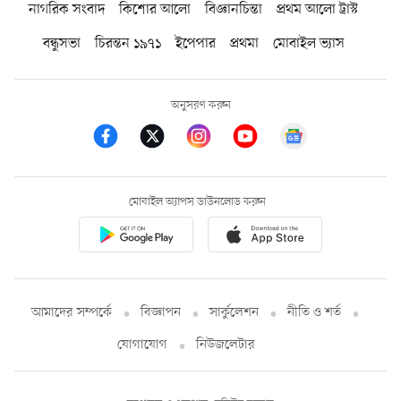
নাগরিক সংবাদ
কিশোর আলো
বিজ্ঞানচিন্তা
প্রথম আলো ট্রাস্ট
বন্ধুসভা
চিরন্তন ১৯৭১
ইপেপার
প্রথমা
মোবাইল ভ্যাস
অনুসরণ করুন
মোবাইল অ্যাপস ডাউনলোড করুন
আমাদের সম্পর্কে
বিজ্ঞাপন
সার্কুলেশন
নীতি ও শর্ত
যোগাযোগ
নিউজলেটার