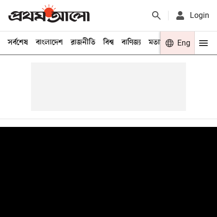
Login
সর্বশেষ
বাংলাদেশ
রাজনীতি
বিশ্ব
বাণিজ্য
মতামত
খেলা
Eng
বিনো