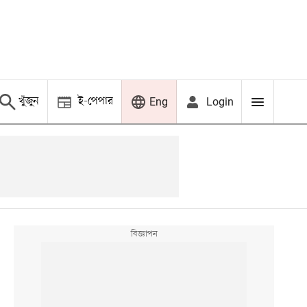
খুঁজুন
ই-পেপার
Login
Eng