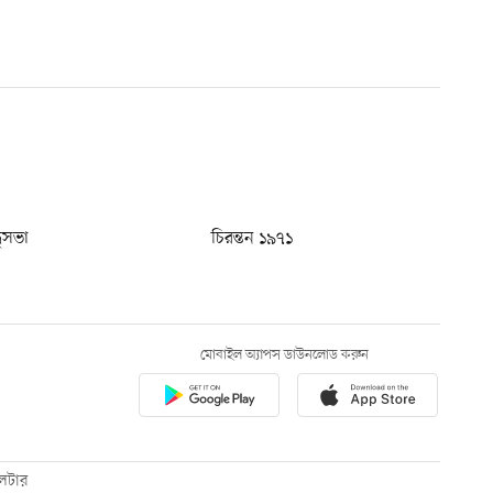
ধুসভা
চিরন্তন ১৯৭১
মোবাইল অ্যাপস ডাউনলোড করুন
েটার