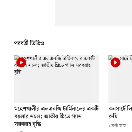
পরবর্তী ভিডিও
মহেশখালীর এলএনজি টার্মিনালের একটি
কনসার্টে 
বয়লার সচল; জাতীয় গ্রিডে গ্যাস
রুমি
সরবরাহ বৃদ্ধি
১ ঘণ্টা আগে