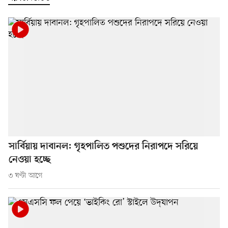
সার্বিয়ায় দাবানল: গৃহপালিত পশুদের নিরাপদে সরিয়ে
নেওয়া হচ্ছে
৩ ঘণ্টা আগে