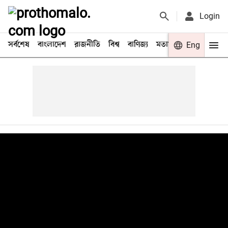
Login
সর্বশেষ
বাংলাদেশ
রাজনীতি
বিশ্ব
বাণিজ্য
মতামত
খেলা
Eng
বিনো