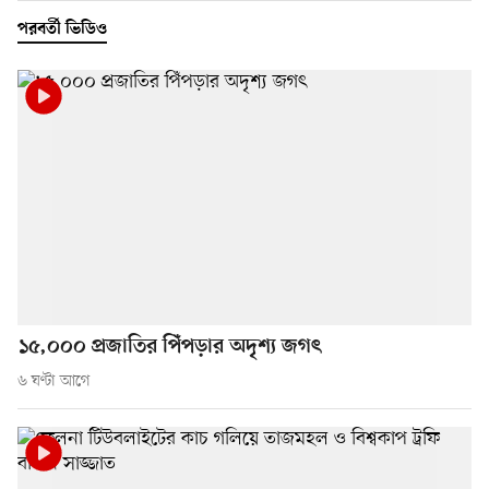
পরবর্তী ভিডিও
১৫,০০০ প্রজাতির পিঁপড়ার অদৃশ্য জগৎ
৬ ঘণ্টা আগে