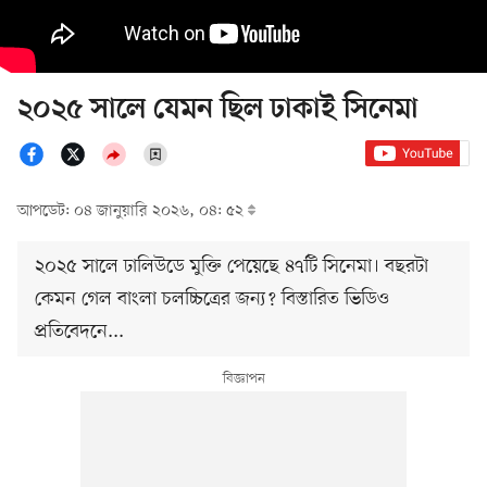
২০২৫ সালে যেমন ছিল ঢাকাই সিনেমা
আপডেট: ০৪ জানুয়ারি ২০২৬, ০৪: ৫২
২০২৫ সালে ঢালিউডে মুক্তি পেয়েছে ৪৭টি সিনেমা। বছরটা
কেমন গেল বাংলা চলচ্চিত্রের জন্য? বিস্তারিত ভিডিও
প্রতিবেদনে...