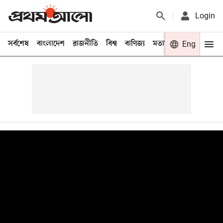
Login
সর্বশেষ
বাংলাদেশ
রাজনীতি
বিশ্ব
বাণিজ্য
মতামত
খেলা
Eng
বিনো