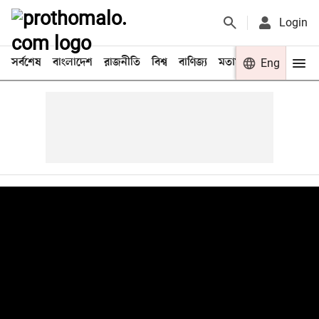
Login
সর্বশেষ
বাংলাদেশ
রাজনীতি
বিশ্ব
বাণিজ্য
মতামত
খেলা
Eng
বিনো