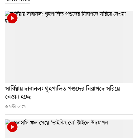
সার্বিয়ায় দাবানল: গৃহপালিত পশুদের নিরাপদে সরিয়ে
নেওয়া হচ্ছে
৩ ঘণ্টা আগে