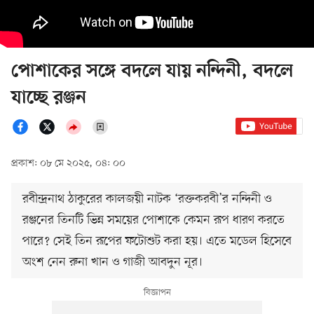
পোশাকের সঙ্গে বদলে যায় নন্দিনী, বদলে
যাচ্ছে রঞ্জন
প্রকাশ: ০৮ মে ২০২৫, ০৪: ০০
রবীন্দ্রনাথ ঠাকুরের কালজয়ী নাটক ‘রক্তকরবী’র নন্দিনী ও
রঞ্জনের তিনটি ভিন্ন সময়ের পোশাকে কেমন রূপ ধারণ করতে
পারে? সেই তিন রূপের ফটোশুট করা হয়। এতে মডেল হিসেবে
অংশ নেন রুনা খান ও গাজী আবদুন নূর।