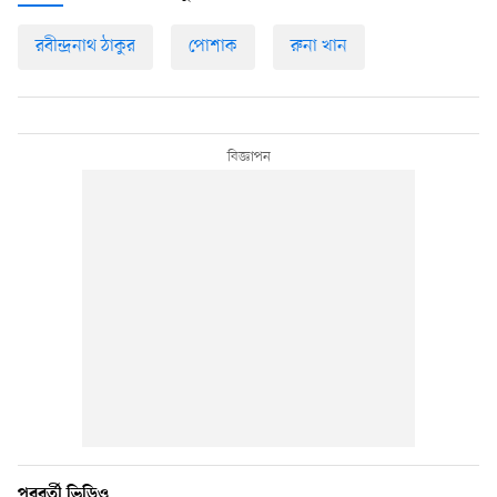
রবীন্দ্রনাথ ঠাকুর
পোশাক
রুনা খান
পরবর্তী ভিডিও