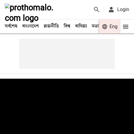
Login
সর্বশেষ
বাংলাদেশ
রাজনীতি
বিশ্ব
বাণিজ্য
মতামত
খেলা
Eng
বিনো