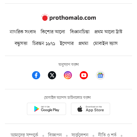
নাগরিক সংবাদ
কিশোর আলো
বিজ্ঞানচিন্তা
প্রথম আলো ট্রাস্ট
বন্ধুসভা
চিরন্তন ১৯৭১
ইপেপার
প্রথমা
মোবাইল ভ্যাস
অনুসরণ করুন
মোবাইল অ্যাপস ডাউনলোড করুন
আমাদের সম্পর্কে
বিজ্ঞাপন
সার্কুলেশন
নীতি ও শর্ত