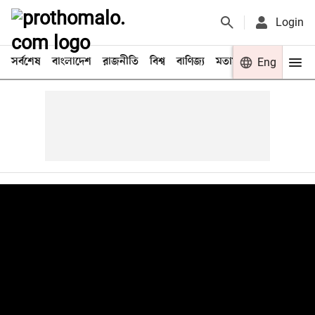
Login
সর্বশেষ
বাংলাদেশ
রাজনীতি
বিশ্ব
বাণিজ্য
মতামত
খেলা
Eng
বিনো