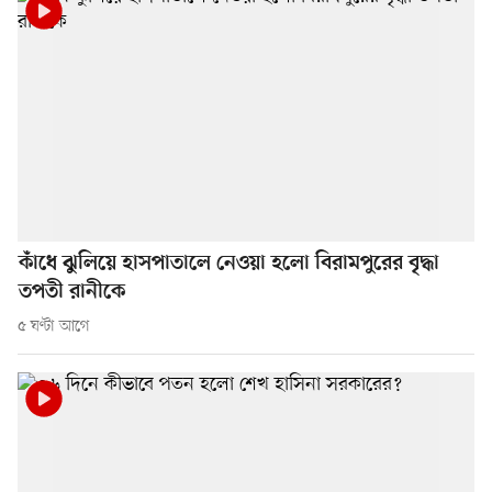
কাঁধে ঝুলিয়ে হাসপাতালে নেওয়া হলো বিরামপুরের বৃদ্ধা
তপতী রানীকে
৫ ঘণ্টা আগে