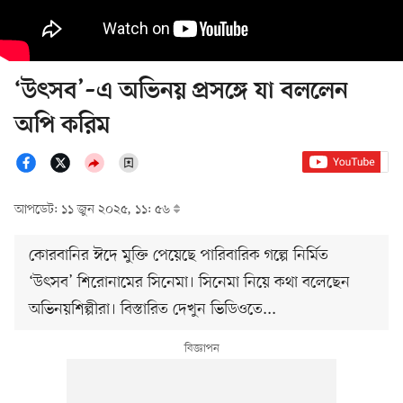
‘উৎসব’–এ অভিনয় প্রসঙ্গে যা বললেন
অপি করিম
আপডেট: ১১ জুন ২০২৫, ১১: ৫৬
কোরবানির ঈদে মুক্তি পেয়েছে পারিবারিক গল্পে নির্মিত
‘উৎসব’ শিরোনামের সিনেমা। সিনেমা নিয়ে কথা বলেছেন
অভিনয়শিল্পীরা। বিস্তারিত দেখুন ভিডিওতে...