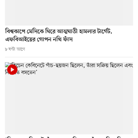
বিশ্বকাপে মেসিকে ঘিরে আত্মঘাতী হামলার টার্গেট,
এফবিআইয়ের গোপন নথি ফাঁস
৮ ঘণ্টা আগে