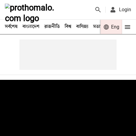
Login
সর্বশেষ
বাংলাদেশ
রাজনীতি
বিশ্ব
বাণিজ্য
মতামত
খেলা
Eng
বিনো