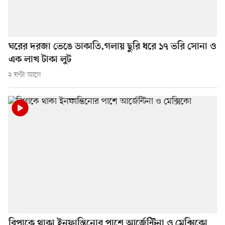
ঘরের দরজা ভেঙে ডাকাতি,গলায় ছুরি ধরে ১৭ ভরি সোনা ও
এক লাখ টাকা লুট
২ ঘণ্টা আগে
বিপাকে থাকা ইনফান্তিনোর পাশে আর্জেন্টিনা ও মেক্সিকো