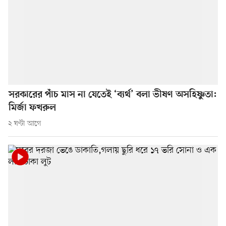
সরকারের পাঁচ মাস না যেতেই ‘ব্যর্থ’ বলা ভীষণ অসহিষ্ণুতা:
মির্জা ফখরুল
২ ঘণ্টা আগে