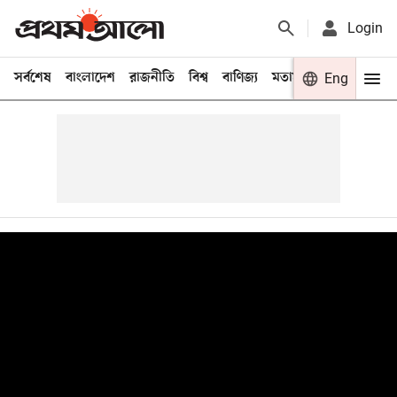
Login
সর্বশেষ
বাংলাদেশ
রাজনীতি
বিশ্ব
বাণিজ্য
মতামত
খেলা
Eng
বিনো