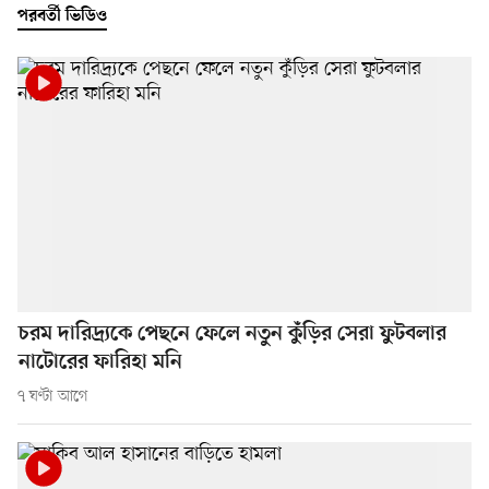
পরবর্তী ভিডিও
চরম দারিদ্র্যকে পেছনে ফেলে নতুন কুঁড়ির সেরা ফুটবলার
নাটোরের ফারিহা মনি
৭ ঘণ্টা আগে