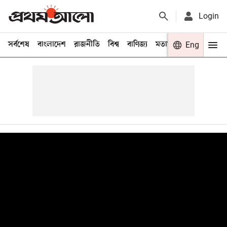
Login
সর্বশেষ
বাংলাদেশ
রাজনীতি
বিশ্ব
বাণিজ্য
মতামত
খেলা
Eng
বিনো