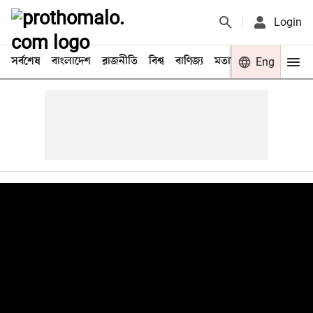
Login
সর্বশেষ
বাংলাদেশ
রাজনীতি
বিশ্ব
বাণিজ্য
মতামত
খেলা
Eng
বিনো