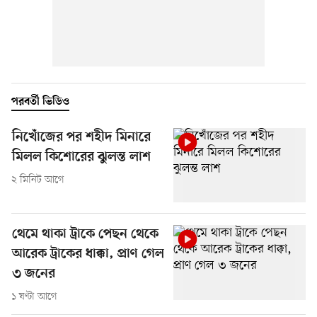
পরবর্তী ভিডিও
নিখোঁজের পর শহীদ মিনারে
মিলল কিশোরের ঝুলন্ত লাশ
২ মিনিট আগে
থেমে থাকা ট্রাকে পেছন থেকে
আরেক ট্রাকের ধাক্কা, প্রাণ গেল
৩ জনের
১ ঘণ্টা আগে