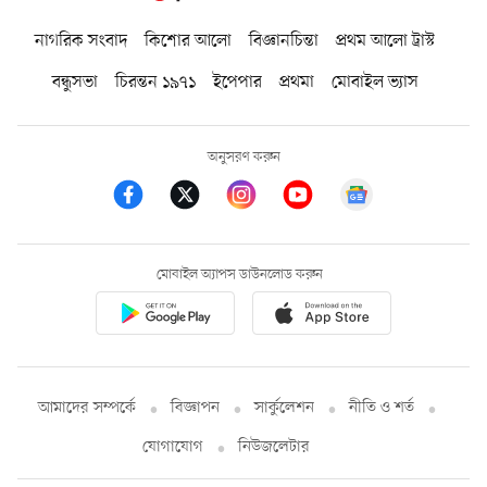
নাগরিক সংবাদ
কিশোর আলো
বিজ্ঞানচিন্তা
প্রথম আলো ট্রাস্ট
বন্ধুসভা
চিরন্তন ১৯৭১
ইপেপার
প্রথমা
মোবাইল ভ্যাস
অনুসরণ করুন
মোবাইল অ্যাপস ডাউনলোড করুন
আমাদের সম্পর্কে
বিজ্ঞাপন
সার্কুলেশন
নীতি ও শর্ত
যোগাযোগ
নিউজলেটার