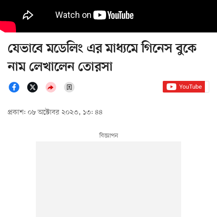
যেভাবে মডেলিং এর মাধ্যমে গিনেস বুকে
নাম লেখালেন তোরসা
প্রকাশ: ০৮ অক্টোবর ২০২৩, ১৩: ৪৪