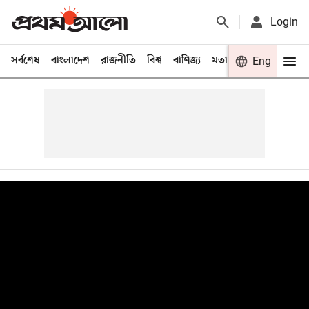
Login
সর্বশেষ
বাংলাদেশ
রাজনীতি
বিশ্ব
বাণিজ্য
মতামত
খেলা
Eng
বিনো