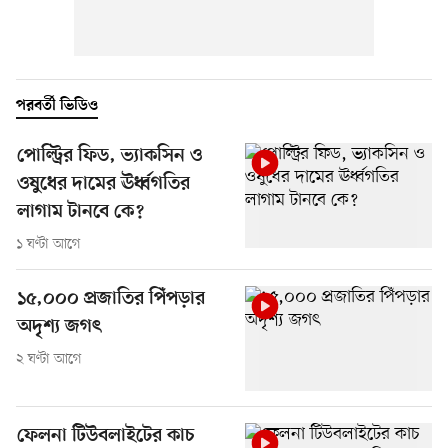
পরবর্তী ভিডিও
পোল্ট্রির ফিড, ভ্যাকসিন ও
ওষুধের দামের ঊর্ধ্বগতির
লাগাম টানবে কে?
১ ঘণ্টা আগে
১৫,০০০ প্রজাতির পিঁপড়ার
অদৃশ্য জগৎ
২ ঘণ্টা আগে
ফেলনা টিউবলাইটের কাচ