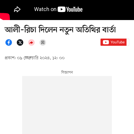
আলী–রিচা দিলেন নতুন অতিথির বার্তা
প্রকাশ: ০৯ ফেব্রুয়ারি ২০২৪, ১২: ০০