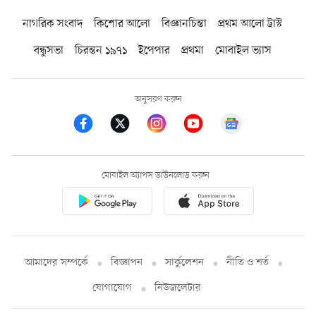
নাগরিক সংবাদ
কিশোর আলো
বিজ্ঞানচিন্তা
প্রথম আলো ট্রাস্ট
বন্ধুসভা
চিরন্তন ১৯৭১
ইপেপার
প্রথমা
মোবাইল ভ্যাস
অনুসরণ করুন
মোবাইল অ্যাপস ডাউনলোড করুন
আমাদের সম্পর্কে
বিজ্ঞাপন
সার্কুলেশন
নীতি ও শর্ত
যোগাযোগ
নিউজলেটার