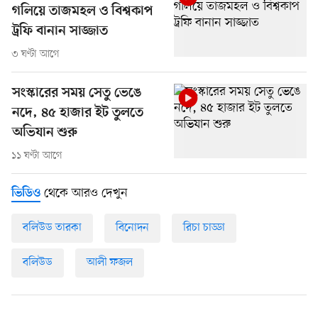
গলিয়ে তাজমহল ও বিশ্বকাপ
ট্রফি বানান সাজ্জাত
৩ ঘণ্টা আগে
সংস্কারের সময় সেতু ভেঙে
নদে, ৪৫ হাজার ইট তুলতে
অভিযান শুরু
১১ ঘণ্টা আগে
থেকে আরও দেখুন
ভিডিও
বলিউড তারকা
বিনোদন
রিচা চাড্ডা
বলিউড
আলী ফজল