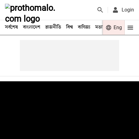
Login
সর্বশেষ
বাংলাদেশ
রাজনীতি
বিশ্ব
বাণিজ্য
মতামত
খেলা
Eng
বিনো