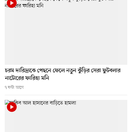
চরম দারিদ্র্যকে পেছনে ফেলে নতুন কুঁড়ির সেরা ফুটবলার
নাটোরের ফারিহা মনি
৭ ঘণ্টা আগে