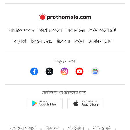
নাগরিক সংবাদ
কিশোর আলো
বিজ্ঞানচিন্তা
প্রথম আলো ট্রাস্ট
বন্ধুসভা
চিরন্তন ১৯৭১
ইপেপার
প্রথমা
মোবাইল ভ্যাস
অনুসরণ করুন
মোবাইল অ্যাপস ডাউনলোড করুন
আমাদের সম্পর্কে
বিজ্ঞাপন
সার্কুলেশন
নীতি ও শর্ত