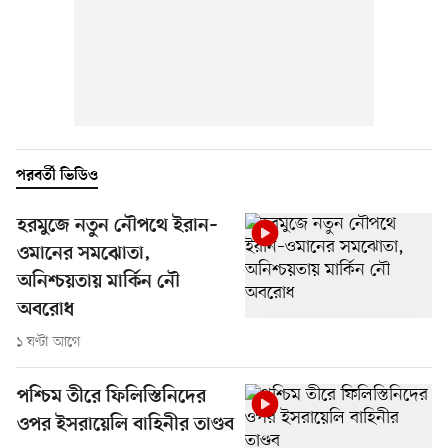
পরবর্তী ভিডিও
হরমুজে নতুন নৌপথে ইরান–
ওমানের সমঝোতা,
অনিশ্চয়তায় মার্কিন নৌ
অবরোধ
১ ঘণ্টা আগে
পশ্চিম তীরে ফিলিস্তিনিদের
ওপর ইসরায়েলি বাহিনীর তাণ্ডব