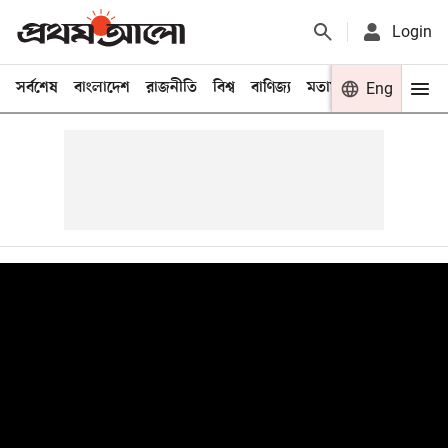
Login
সর্বশেষ
বাংলাদেশ
রাজনীতি
বিশ্ব
বাণিজ্য
মতামত
খেলা
Eng
বিনো