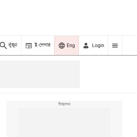
খুঁজুন
ই-পেপার
Login
Eng