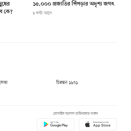
ষুধের
১৫,০০০ প্রজাতির পিঁপড়ার অদৃশ্য জগৎ
বে কে?
৮ ঘণ্টা আগে
ধুসভা
চিরন্তন ১৯৭১
মোবাইল অ্যাপস ডাউনলোড করুন