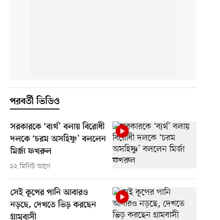
পরবর্তী ভিডিও
সরকারকে ‘ব্যর্থ’ বলায় বিরোধী
দলকে ‘চরম অসহিষ্ণু’ বললেন
মির্জা ফখরুল
২২ মিনিট আগে
সেই কূপের পানি আবারও
নড়ছে, দেখতে ভিড় করছেন
গ্রামবাসী