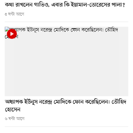
কথা রাখলেন গাভিও, এবার কি ইয়ামাল-তোরেসের পালা?
৫ ঘণ্টা আগে
অধ্যাপক ইউনূস নরেন্দ্র মোদিকে ফোন করেছিলেন: তৌহিদ
হোসেন
৬ ঘণ্টা আগে