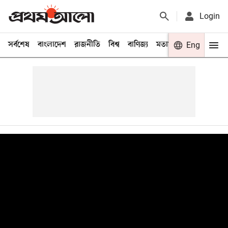
Login
সর্বশেষ
বাংলাদেশ
রাজনীতি
বিশ্ব
বাণিজ্য
মতামত
খেলা
Eng
বিনো