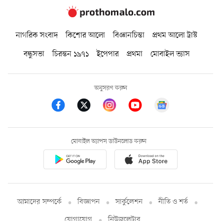
নাগরিক সংবাদ
কিশোর আলো
বিজ্ঞানচিন্তা
প্রথম আলো ট্রাস্ট
বন্ধুসভা
চিরন্তন ১৯৭১
ইপেপার
প্রথমা
মোবাইল ভ্যাস
অনুসরণ করুন
মোবাইল অ্যাপস ডাউনলোড করুন
আমাদের সম্পর্কে
বিজ্ঞাপন
সার্কুলেশন
নীতি ও শর্ত
যোগাযোগ
নিউজলেটার