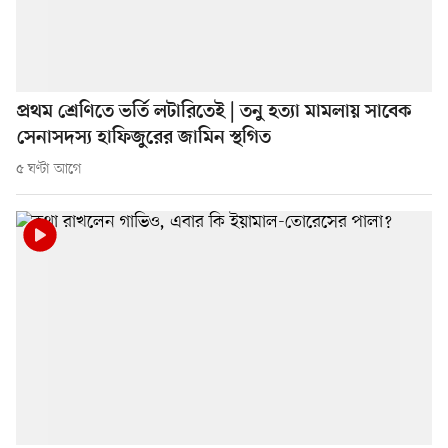
প্রথম শ্রেণিতে ভর্তি লটারিতেই | তনু হত্যা মামলায় সাবেক
সেনাসদস্য হাফিজুরের জামিন স্থগিত
৫ ঘণ্টা আগে