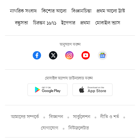
নাগরিক সংবাদ
কিশোর আলো
বিজ্ঞানচিন্তা
প্রথম আলো ট্রাস্ট
বন্ধুসভা
চিরন্তন ১৯৭১
ইপেপার
প্রথমা
মোবাইল ভ্যাস
অনুসরণ করুন
মোবাইল অ্যাপস ডাউনলোড করুন
আমাদের সম্পর্কে
বিজ্ঞাপন
সার্কুলেশন
নীতি ও শর্ত
যোগাযোগ
নিউজলেটার