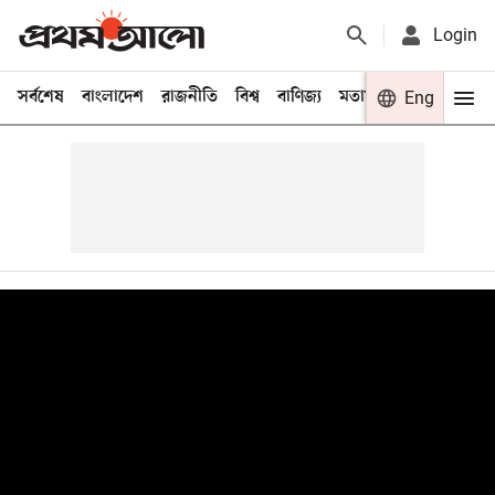
Login
সর্বশেষ
বাংলাদেশ
রাজনীতি
বিশ্ব
বাণিজ্য
মতামত
খেলা
Eng
বিনো