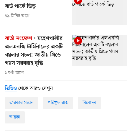
বার্ড পার্কে ভিড়
৪৯ মিনিট আগে
বার্তা সংক্ষেপ
মহেশখালীর
এলএনজি টার্মিনালের একটি
বয়লার সচল; জাতীয় গ্রিডে
গ্যাস সরবরাহ বৃদ্ধি
১ ঘণ্টা আগে
থেকে আরও দেখুন
ভিডিও
তারকার সন্তান
শরিফুল রাজ
বিনোদন
তারকা