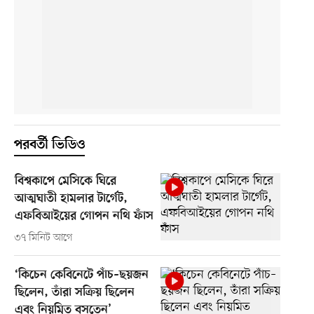
পরবর্তী ভিডিও
বিশ্বকাপে মেসিকে ঘিরে
আত্মঘাতী হামলার টার্গেট,
এফবিআইয়ের গোপন নথি ফাঁস
৩৭ মিনিট আগে
‘কিচেন কেবিনেটে পাঁচ–ছয়জন
ছিলেন, তাঁরা সক্রিয় ছিলেন
এবং নিয়মিত বসতেন’