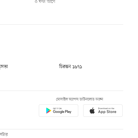
৩ ঘণ্টা আগে
ধুসভা
চিরন্তন ১৯৭১
মোবাইল অ্যাপস ডাউনলোড করুন
েটার