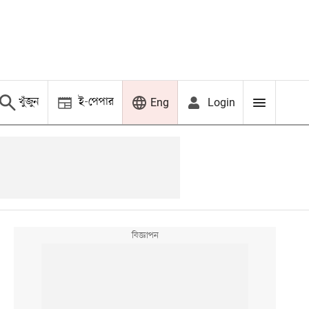
খুঁজুন
ই-পেপার
Login
Eng