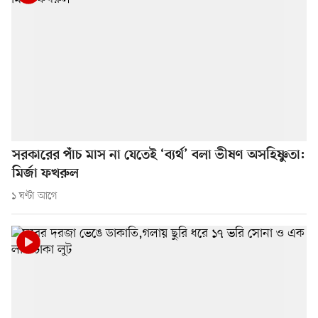
সরকারের পাঁচ মাস না যেতেই ‘ব্যর্থ’ বলা ভীষণ অসহিষ্ণুতা:
মির্জা ফখরুল
১ ঘণ্টা আগে