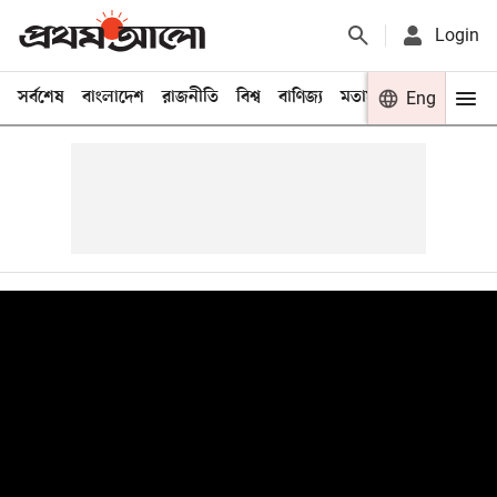
Login
সর্বশেষ
বাংলাদেশ
রাজনীতি
বিশ্ব
বাণিজ্য
মতামত
খেলা
Eng
বিনো