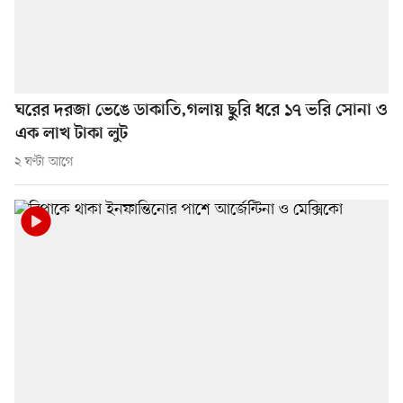
ঘরের দরজা ভেঙে ডাকাতি,গলায় ছুরি ধরে ১৭ ভরি সোনা ও
এক লাখ টাকা লুট
২ ঘণ্টা আগে