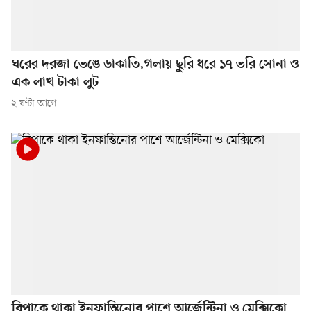
ঘরের দরজা ভেঙে ডাকাতি,গলায় ছুরি ধরে ১৭ ভরি সোনা ও
এক লাখ টাকা লুট
২ ঘণ্টা আগে
বিপাকে থাকা ইনফান্তিনোর পাশে আর্জেন্টিনা ও মেক্সিকো