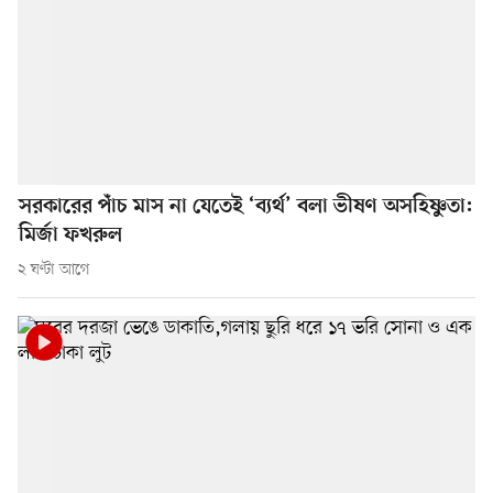
সরকারের পাঁচ মাস না যেতেই ‘ব্যর্থ’ বলা ভীষণ অসহিষ্ণুতা:
মির্জা ফখরুল
২ ঘণ্টা আগে