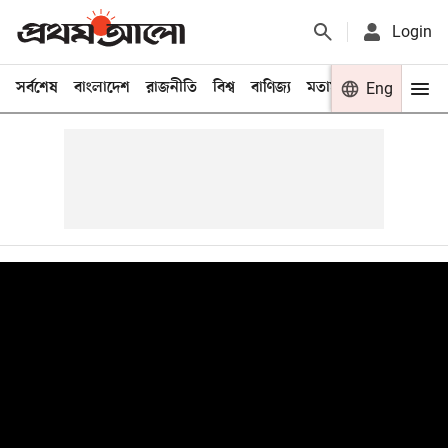
Login
সর্বশেষ
বাংলাদেশ
রাজনীতি
বিশ্ব
বাণিজ্য
মতামত
খেলা
Eng
বিনো