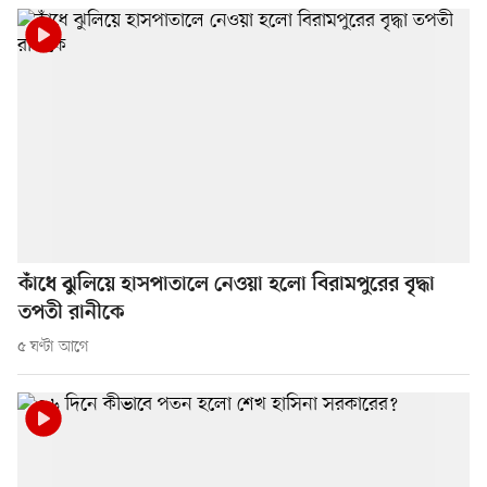
কাঁধে ঝুলিয়ে হাসপাতালে নেওয়া হলো বিরামপুরের বৃদ্ধা
তপতী রানীকে
৫ ঘণ্টা আগে