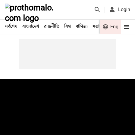
Login
সর্বশেষ
বাংলাদেশ
রাজনীতি
বিশ্ব
বাণিজ্য
মতামত
খেলা
Eng
বিনো