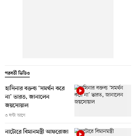
পরবর্তী ভিডিও
হাসিনার বক্তব্য ‘সমর্থন করে
না’ ভারত, জানালেন
জয়সোয়াল
৩ ঘণ্টা আগে
নাটোরে বিমানমন্ত্রী আফরোজা