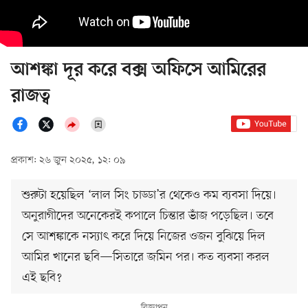
আশঙ্কা দূর করে বক্স অফিসে আমিরের
রাজত্ব
প্রকাশ: ২৬ জুন ২০২৫, ১২: ০৯
শুরুটা হয়েছিল ‘লাল সিং চাড্ডা’র থেকেও কম ব্যবসা দিয়ে।
অনুরাগীদের অনেকেরই কপালে চিন্তার ভাঁজ পড়েছিল। তবে
সে আশঙ্কাকে নস্যাৎ করে দিয়ে নিজের ওজন বুঝিয়ে দিল
আমির খানের ছবি—সিতারে জমিন পর। কত ব্যবসা করল
এই ছবি?