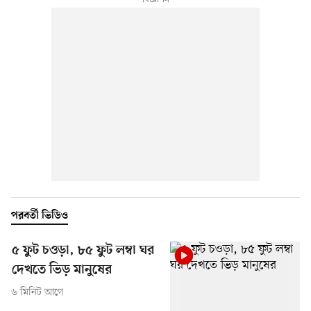
পরবর্তী ভিডিও
৫ ফুট চওড়া, ৮৫ ফুট লম্বা ঘর
দেখতে ভিড় মানুষের
৬ মিনিট আগে