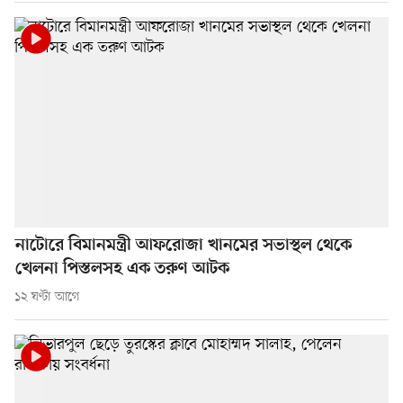
নাটোরে বিমানমন্ত্রী আফরোজা খানমের সভাস্থল থেকে
খেলনা পিস্তলসহ এক তরুণ আটক
১২ ঘণ্টা আগে