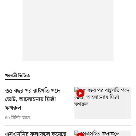
পরবর্তী ভিডিও
৩৫ বছর পর রাষ্ট্রপতি পদে
ভোট, আলোচনায় মির্জা
ফখরুল
৪০ মিনিট আগে
এসএসসির ফলাফলে কমেছে