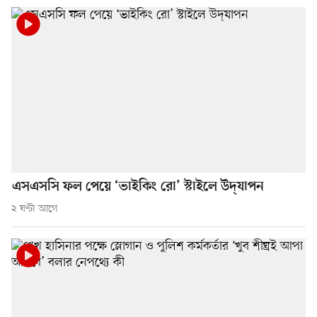
এসএসসি ফল পেয়ে ‘ভাইকিং রো’ স্টাইলে উদ্‌যাপন
২ ঘণ্টা আগে