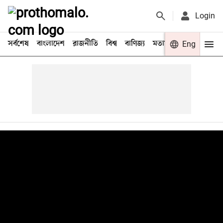
Login
সর্বশেষ
বাংলাদেশ
রাজনীতি
বিশ্ব
বাণিজ্য
মতামত
খেলা
Eng
বিনো