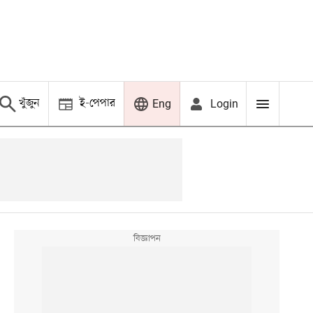
খুঁজুন
ই-পেপার
Login
Eng