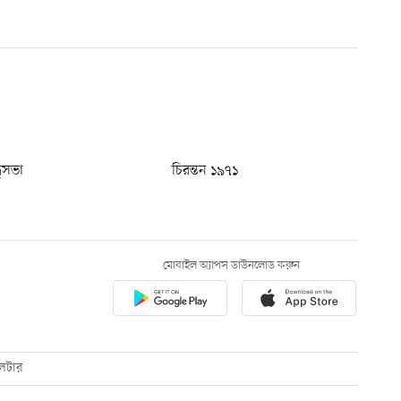
ধুসভা
চিরন্তন ১৯৭১
মোবাইল অ্যাপস ডাউনলোড করুন
েটার