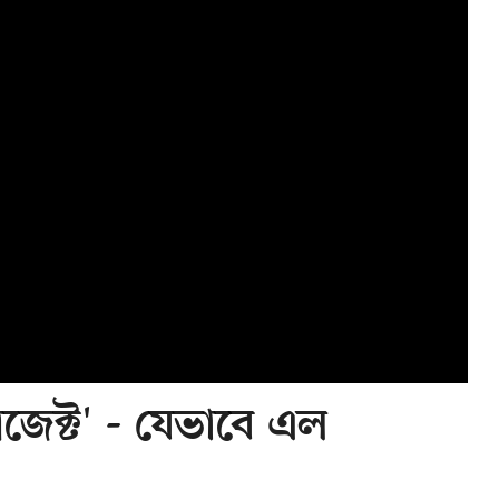
্রজেক্ট' - যেভাবে এল