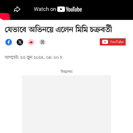
যেভাবে অভিনয়ে এলেন মিমি চক্রবর্তী
আপডেট: ২৩ জুন ২০২৪, ০৫: ০০