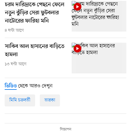
চরম দারিদ্র্যকে পেছনে ফেলে
নতুন কুঁড়ির সেরা ফুটবলার
নাটোরের ফারিহা মনি
৪ ঘণ্টা আগে
সাকিব আল হাসানের বাড়িতে
হামলা
১৩ ঘণ্টা আগে
থেকে আরও দেখুন
ভিডিও
মিমি চক্রবর্তী
তারকা