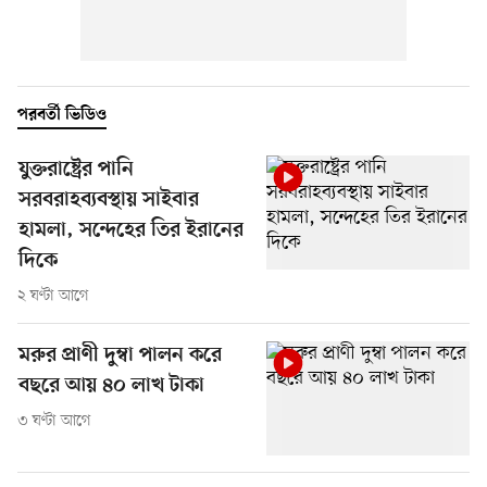
পরবর্তী ভিডিও
যুক্তরাষ্ট্রের পানি
সরবরাহব্যবস্থায় সাইবার
হামলা, সন্দেহের তির ইরানের
দিকে
২ ঘণ্টা আগে
মরুর প্রাণী দুম্বা পালন করে
বছরে আয় ৪০ লাখ টাকা
৩ ঘণ্টা আগে