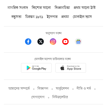
নাগরিক সংবাদ
কিশোর আলো
বিজ্ঞানচিন্তা
প্রথম আলো ট্রাস্ট
বন্ধুসভা
চিরন্তন ১৯৭১
ইপেপার
প্রথমা
মোবাইল ভ্যাস
অনুসরণ করুন
মোবাইল অ্যাপস ডাউনলোড করুন
আমাদের সম্পর্কে
বিজ্ঞাপন
সার্কুলেশন
নীতি ও শর্ত
যোগাযোগ
নিউজলেটার