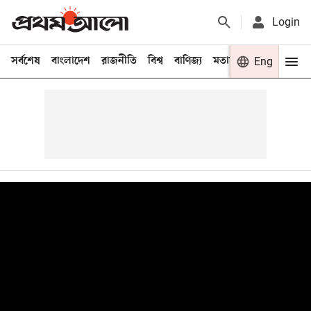
Login
সর্বশেষ
বাংলাদেশ
রাজনীতি
বিশ্ব
বাণিজ্য
মতামত
খেলা
Eng
বিনো