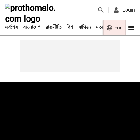
Login
সর্বশেষ
বাংলাদেশ
রাজনীতি
বিশ্ব
বাণিজ্য
মতামত
খেলা
Eng
বিনো