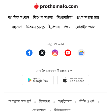
নাগরিক সংবাদ
কিশোর আলো
বিজ্ঞানচিন্তা
প্রথম আলো ট্রাস্ট
বন্ধুসভা
চিরন্তন ১৯৭১
ইপেপার
প্রথমা
মোবাইল ভ্যাস
অনুসরণ করুন
মোবাইল অ্যাপস ডাউনলোড করুন
আমাদের সম্পর্কে
বিজ্ঞাপন
সার্কুলেশন
নীতি ও শর্ত
যোগাযোগ
নিউজলেটার