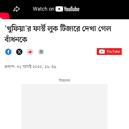
'খুফিয়া'র ফার্স্ট লুক টিজারে দেখা গেল
বাঁধনকে
প্রকাশ: ৩১ আগস্ট ২০২২, ১৬: ৫৯