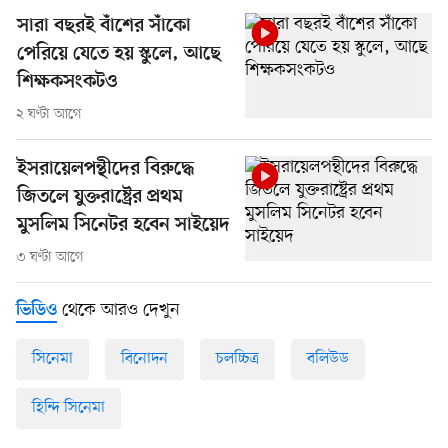
সারা বছরই বাঁশের সাঁকো
পেরিয়ে যেতে হয় স্কুলে, আছে
শিক্ষকসংকটও
২ ঘণ্টা আগে
ইসরায়েলপন্থীদের বিরুদ্ধে
জিতলে যুক্তরাষ্ট্রের প্রথম
মুসলিম সিনেটর হবেন সাইয়েদ
৩ ঘণ্টা আগে
থেকে আরও দেখুন
ভিডিও
সিনেমা
বিনোদন
চলচ্চিত্র
বলিউড
হিন্দি সিনেমা