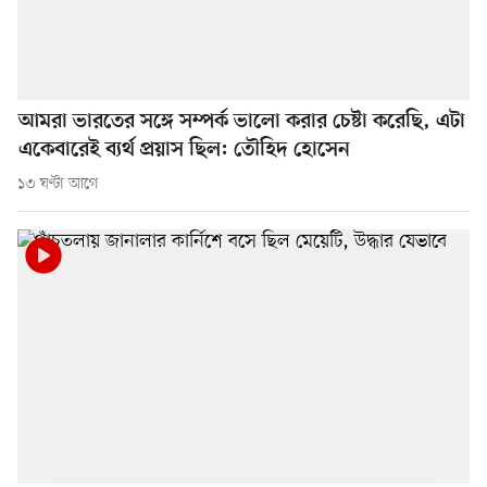
আমরা ভারতের সঙ্গে সম্পর্ক ভালো করার চেষ্টা করেছি, এটা
একেবারেই ব্যর্থ প্রয়াস ছিল: তৌহিদ হোসেন
১৩ ঘণ্টা আগে