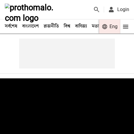
Login
সর্বশেষ
বাংলাদেশ
রাজনীতি
বিশ্ব
বাণিজ্য
মতামত
খেলা
Eng
বিনো