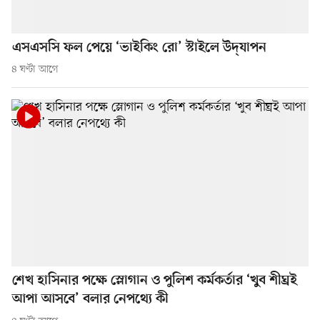
এসএসসি ফল পেয়ে ‘ভাইকিং রো’ স্টাইলে উদ্‌যাপন
৪ ঘণ্টা আগে
শেখ হাসিনার পক্ষে স্লোগান ও পুলিশ কর্মকর্তার ‘খুব শীঘ্রই
আপা আসবে’ বলার নেপথ্যে কী