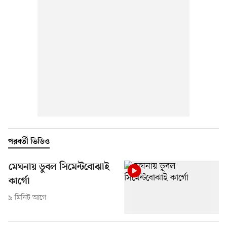
পরবর্তী ভিডিও
মেঘনায় ডুবল সিমেন্টবোঝাই
কার্গো
৯ মিনিট আগে