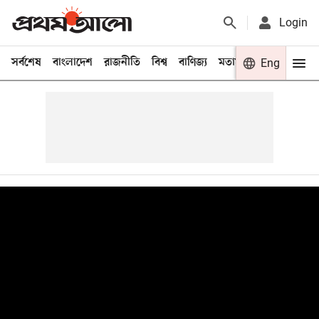
Login
সর্বশেষ
বাংলাদেশ
রাজনীতি
বিশ্ব
বাণিজ্য
মতামত
খেলা
Eng
বিনো