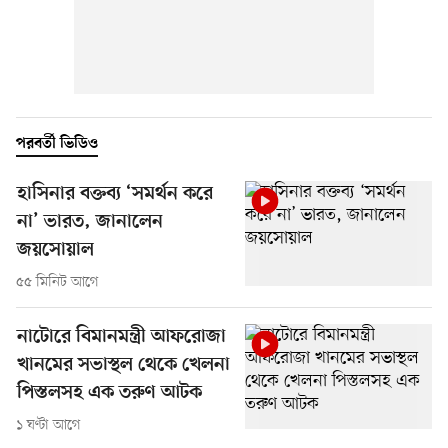
পরবর্তী ভিডিও
হাসিনার বক্তব্য ‘সমর্থন করে
না’ ভারত, জানালেন
জয়সোয়াল
৫৫ মিনিট আগে
নাটোরে বিমানমন্ত্রী আফরোজা
খানমের সভাস্থল থেকে খেলনা
পিস্তলসহ এক তরুণ আটক
১ ঘণ্টা আগে