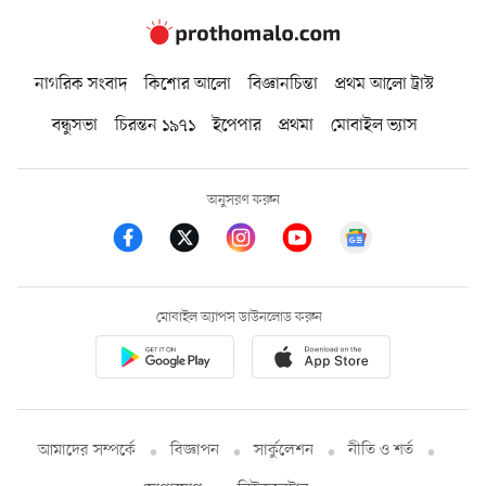
নাগরিক সংবাদ
কিশোর আলো
বিজ্ঞানচিন্তা
প্রথম আলো ট্রাস্ট
বন্ধুসভা
চিরন্তন ১৯৭১
ইপেপার
প্রথমা
মোবাইল ভ্যাস
অনুসরণ করুন
মোবাইল অ্যাপস ডাউনলোড করুন
আমাদের সম্পর্কে
বিজ্ঞাপন
সার্কুলেশন
নীতি ও শর্ত