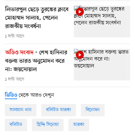
লিভারপুল ছেড়ে তুরস্কের ক্লাবে
মোহাম্মদ সালাহ, পেলেন
রাজকীয় সংবর্ধনা
১ ঘণ্টা আগে
অডিও সংবাদ
শেখ হাসিনার
বক্তব্য ভারত অনুমোদন করে
না: জয়সোয়াল
১ ঘণ্টা আগে
থেকে আরও দেখুন
ভিডিও
সালমান খান
বলিউড তারকা
বিনোদন
বলিউড
হিন্দি সিনেমা
তারকা