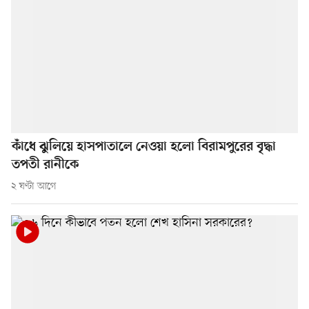
কাঁধে ঝুলিয়ে হাসপাতালে নেওয়া হলো বিরামপুরের বৃদ্ধা
তপতী রানীকে
২ ঘণ্টা আগে