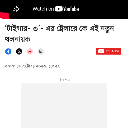
‘টাইগার- ৩’- এর ট্রেলারে কে এই নতুন
খলনায়ক
প্রকাশ: ১৬ অক্টোবর ২০২৩, ১৪: ৫২