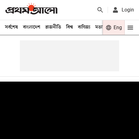
Login
সর্বশেষ
বাংলাদেশ
রাজনীতি
বিশ্ব
বাণিজ্য
মতামত
খেলা
Eng
বিনো