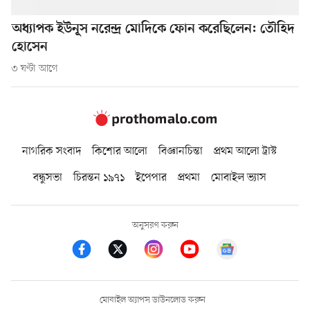
অধ্যাপক ইউনূস নরেন্দ্র মোদিকে ফোন করেছিলেন: তৌহিদ
হোসেন
৩ ঘণ্টা আগে
নাগরিক সংবাদ
কিশোর আলো
বিজ্ঞানচিন্তা
প্রথম আলো ট্রাস্ট
বন্ধুসভা
চিরন্তন ১৯৭১
ইপেপার
প্রথমা
মোবাইল ভ্যাস
অনুসরণ করুন
মোবাইল অ্যাপস ডাউনলোড করুন