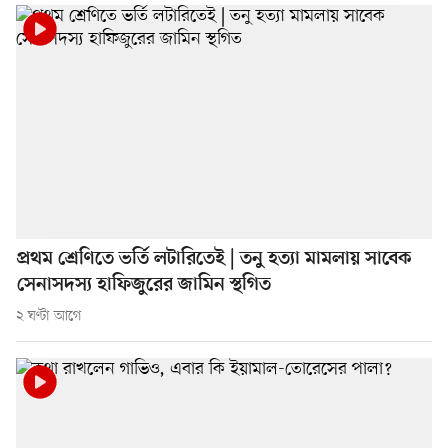
প্রথম শ্রেণিতে ভর্তি লটারিতেই | তনু হত্যা মামলায় সাবেক
সেনাসদস্য হাফিজুরের জামিন স্থগিত
২ ঘণ্টা আগে