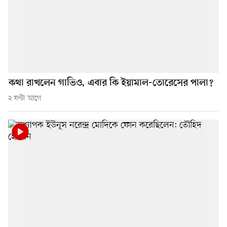
কথা রাখলেন গাভিও, এবার কি ইয়ামাল-তোরেসের পালা?
২ ঘণ্টা আগে