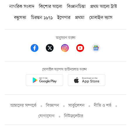
নাগরিক সংবাদ
কিশোর আলো
বিজ্ঞানচিন্তা
প্রথম আলো ট্রাস্ট
বন্ধুসভা
চিরন্তন ১৯৭১
ইপেপার
প্রথমা
মোবাইল ভ্যাস
অনুসরণ করুন
মোবাইল অ্যাপস ডাউনলোড করুন
আমাদের সম্পর্কে
বিজ্ঞাপন
সার্কুলেশন
নীতি ও শর্ত
যোগাযোগ
নিউজলেটার