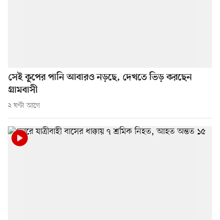
সেই কূপের পানি আবারও নড়ছে, দেখতে ভিড় করছেন
গ্রামবাসী
২ ঘণ্টা আগে