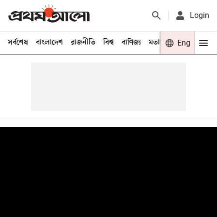
Login
সর্বশেষ
বাংলাদেশ
রাজনীতি
বিশ্ব
বাণিজ্য
মতামত
খেলা
Eng
বিনো