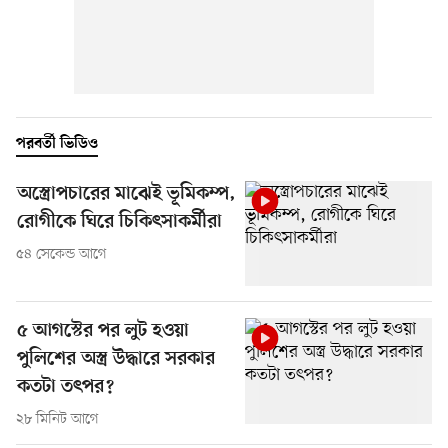
পরবর্তী ভিডিও
অস্ত্রোপচারের মাঝেই ভূমিকম্প,
রোগীকে ঘিরে চিকিৎসাকর্মীরা
৫৪ সেকেন্ড আগে
৫ আগস্টের পর লুট হওয়া
পুলিশের অস্ত্র উদ্ধারে সরকার
কতটা তৎপর?
২৮ মিনিট আগে