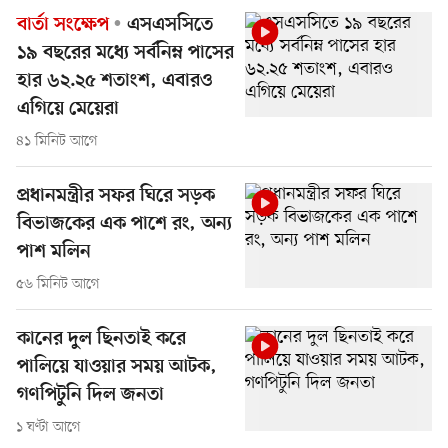
বার্তা সংক্ষেপ
এসএসসিতে
১৯ বছরের মধ্যে সর্বনিম্ন পাসের
হার ৬২.২৫ শতাংশ, এবারও
এগিয়ে মেয়েরা
৪১ মিনিট আগে
প্রধানমন্ত্রীর সফর ঘিরে সড়ক
বিভাজকের এক পাশে রং, অন্য
পাশ মলিন
৫৬ মিনিট আগে
কানের দুল ছিনতাই করে
পালিয়ে যাওয়ার সময় আটক,
গণপিটুনি দিল জনতা
১ ঘণ্টা আগে