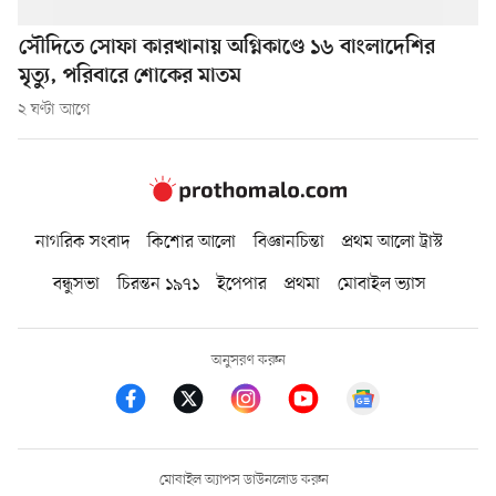
সৌদিতে সোফা কারখানায় অগ্নিকাণ্ডে ১৬ বাংলাদেশির
মৃত্যু, পরিবারে শোকের মাতম
২ ঘণ্টা আগে
নাগরিক সংবাদ
কিশোর আলো
বিজ্ঞানচিন্তা
প্রথম আলো ট্রাস্ট
বন্ধুসভা
চিরন্তন ১৯৭১
ইপেপার
প্রথমা
মোবাইল ভ্যাস
অনুসরণ করুন
মোবাইল অ্যাপস ডাউনলোড করুন