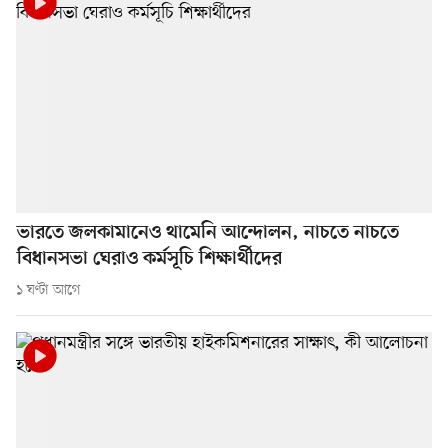
ভারতে জলকামানেও থামেনি আন্দোলন, নাচতে নাচতে
বিধানসভা ঘেরাও কর্মসূচি শিক্ষার্থীদের
১ ঘণ্টা আগে