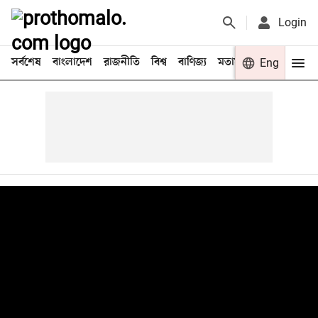
Login
সর্বশেষ
বাংলাদেশ
রাজনীতি
বিশ্ব
বাণিজ্য
মতামত
খেলা
Eng
বিনো