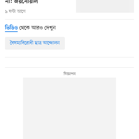
না: জয়সোয়াল
৯ ঘণ্টা আগে
থেকে আরও দেখুন
ভিডিও
বৈষম্যবিরোধী ছাত্র আন্দোলন