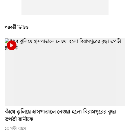
পরবর্তী ভিডিও
কাঁধে ঝুলিয়ে হাসপাতালে নেওয়া হলো বিরামপুরের বৃদ্ধা
তপতী রানীকে
১০ ঘণ্টা আগে