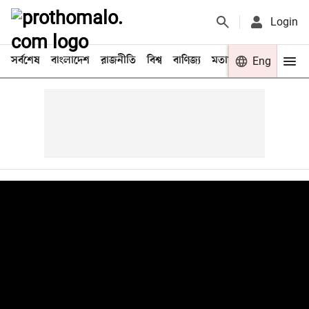
Login
সর্বশেষ
বাংলাদেশ
রাজনীতি
বিশ্ব
বাণিজ্য
মতামত
খেলা
Eng
বিনো