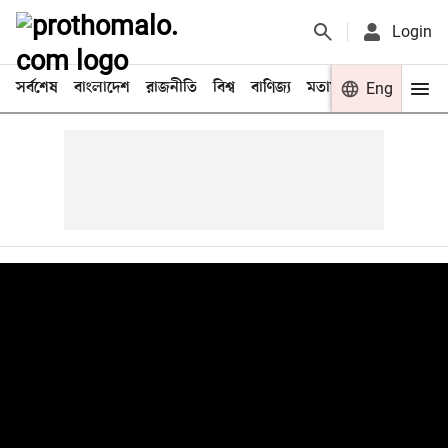
Login
সর্বশেষ
বাংলাদেশ
রাজনীতি
বিশ্ব
বাণিজ্য
মতামত
খেলা
Eng
বিনো