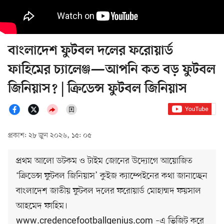
বাংলাদেশ ফুটবল দলের ফরোয়ার্ড
ফাহিমের চ্যালেঞ্জ—আপনি কত বড় ফুটবল
জিনিয়াস? | ক্রিডেন্স ফুটবল জিনিয়াস
প্রকাশ: ২৮ জুন ২০২৬, ১৫: ০৫
প্রথম আলো ডটকম ও টাইম জোনের উদ্যোগে আয়োজিত
‘ক্রিডেন্স ফুটবল জিনিয়াস’ কুইজ ক্যাম্পেইনের কথা জানাচ্ছেন
বাংলাদেশ জাতীয় ফুটবল দলের ফরোয়ার্ড মোহাম্মদ ফয়সাল
আহমেদ ফাহিম।
www.credencefootballgenius.com –এ ভিজিট করে