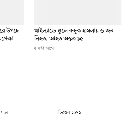
ুঘরে উপচে
থাইল্যান্ডে স্কুলে বন্দুক হামলায় ৬ জন
অপেক্ষা
নিহত, আহত অন্তত ১৫
৫ ঘণ্টা আগে
ধুসভা
চিরন্তন ১৯৭১