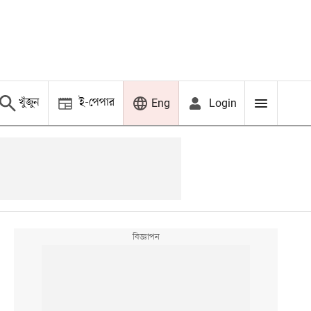
খুঁজুন
ই-পেপার
Login
Eng