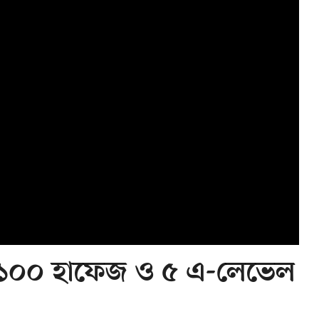
ন ১০০ হাফেজ ও ৫ এ-লেভেল