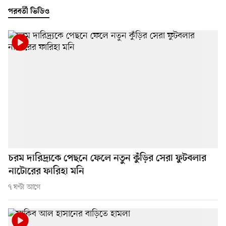
পরবর্তী ভিডিও
চরম দারিদ্র্যকে পেছনে ফেলে নতুন কুঁড়ির সেরা ফুটবলার
নাটোরের ফারিহা মনি
৭ ঘণ্টা আগে