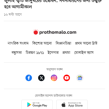
জুলাই স্মৃতি জাদুঘরের উদ্বোধন, সর্বসাধারণের জন্য উন্মুক্ত
হবে আগামীকাল
১৬ ঘণ্টা আগে
নাগরিক সংবাদ
কিশোর আলো
বিজ্ঞানচিন্তা
প্রথম আলো ট্রাস্ট
বন্ধুসভা
চিরন্তন ১৯৭১
ইপেপার
প্রথমা
মোবাইল ভ্যাস
অনুসরণ করুন
মোবাইল অ্যাপস ডাউনলোড করুন