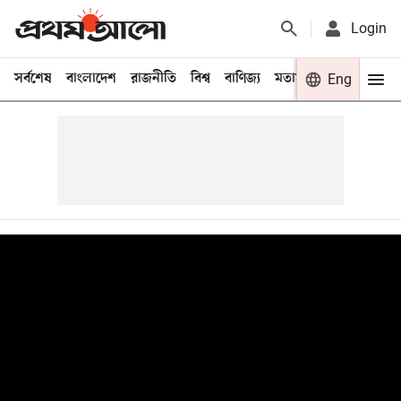
Login
সর্বশেষ
বাংলাদেশ
রাজনীতি
বিশ্ব
বাণিজ্য
মতামত
খেলা
Eng
বিনো