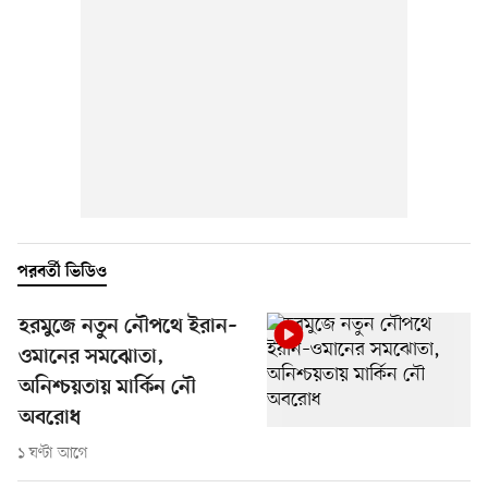
পরবর্তী ভিডিও
হরমুজে নতুন নৌপথে ইরান–
ওমানের সমঝোতা,
অনিশ্চয়তায় মার্কিন নৌ
অবরোধ
১ ঘণ্টা আগে