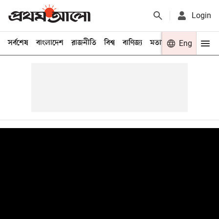
Login
সর্বশেষ
বাংলাদেশ
রাজনীতি
বিশ্ব
বাণিজ্য
মতামত
খেলা
Eng
বিনো