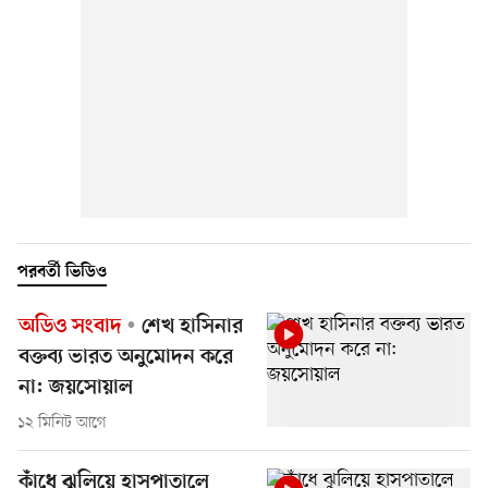
পরবর্তী ভিডিও
অডিও সংবাদ
শেখ হাসিনার
বক্তব্য ভারত অনুমোদন করে
না: জয়সোয়াল
১২ মিনিট আগে
কাঁধে ঝুলিয়ে হাসপাতালে