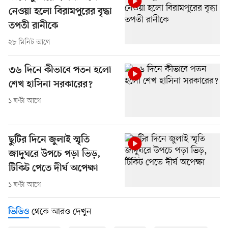
নেওয়া হলো বিরামপুরের বৃদ্ধা
তপতী রানীকে
২৮ মিনিট আগে
৩৬ দিনে কীভাবে পতন হলো
শেখ হাসিনা সরকারের?
১ ঘণ্টা আগে
ছুটির দিনে জুলাই স্মৃতি
জাদুঘরে উপচে পড়া ভিড়,
টিকিট পেতে দীর্ঘ অপেক্ষা
১ ঘণ্টা আগে
থেকে আরও দেখুন
ভিডিও