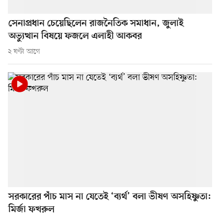
সেনাপ্রধান চেয়েছিলেন রাজনৈতিক সমাধান, জুলাই
অভ্যুত্থান বিষয়ে ফজলে এলাহী আকবর
২ ঘণ্টা আগে
সরকারের পাঁচ মাস না যেতেই ‘ব্যর্থ’ বলা ভীষণ অসহিষ্ণুতা:
মির্জা ফখরুল