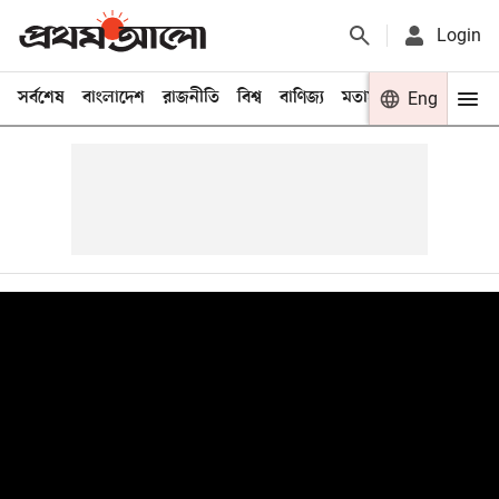
Login
সর্বশেষ
বাংলাদেশ
রাজনীতি
বিশ্ব
বাণিজ্য
মতামত
খেলা
Eng
বিনো