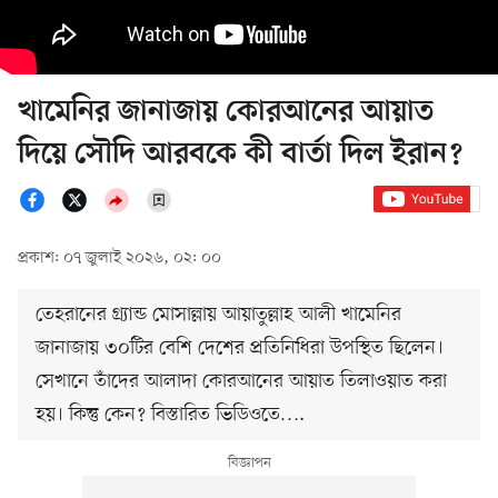
খামেনির জানাজায় কোরআনের আয়াত
দিয়ে সৌদি আরবকে কী বার্তা দিল ইরান?
প্রকাশ: ০৭ জুলাই ২০২৬, ০২: ০০
তেহরানের গ্র্যান্ড মোসাল্লায় আয়াতুল্লাহ আলী খামেনির
জানাজায় ৩০টির বেশি দেশের প্রতিনিধিরা উপস্থিত ছিলেন।
সেখানে তাঁদের আলাদা কোরআনের আয়াত তিলাওয়াত করা
হয়। কিন্তু কেন? বিস্তারিত ভিডিওতে….