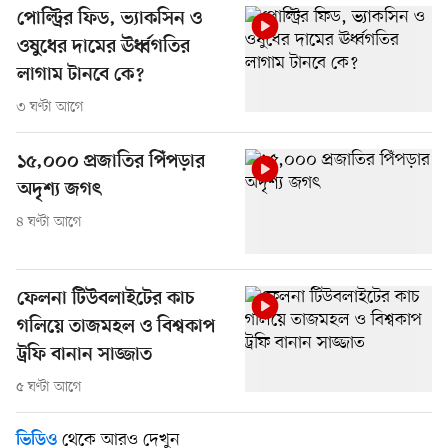
পোল্ট্রির ফিড, ভ্যাকসিন ও
ওষুধের দামের ঊর্ধ্বগতির
লাগাম টানবে কে?
৩ ঘণ্টা আগে
১৫,০০০ প্রজাতির পিঁপড়ার
অদৃশ্য জগৎ
৪ ঘণ্টা আগে
ফেলনা টিউবলাইটের কাচ
গলিয়ে তাজমহল ও বিশ্বকাপ
ট্রফি বানান সাজ্জাত
৫ ঘণ্টা আগে
থেকে আরও দেখুন
ভিডিও