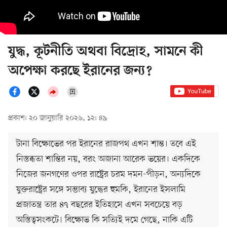
যুদ্ধ, কূটনীতি অথবা বিদ্রোহ, সামনে কী
অপেক্ষা করছে ইরানের জন্য?
প্রকাশ: ২০ জানুয়ারি ২০২৬, ১২: ৪৯
টানা বিক্ষোভের পর ইরানের রাজপথ এখন শান্ত। তবে এই
নিস্তব্ধতা শান্তির নয়, বরং অজানা আরেক ভয়ের। একদিকে
নিজের জনগণের ওপর রাষ্ট্রের চরম দমন-পীড়ন, অন্যদিকে
যুক্তরাষ্ট্রের সঙ্গে সম্ভাব্য যুদ্ধের হুমকি, ইরানের ইসলামি
প্রজাতন্ত্র তার ৪৭ বছরের ইতিহাসে এখন সবচেয়ে বড়
অস্তিত্বসংকটে। বিক্ষোভ কি সত্যিই দমে গেছে, নাকি এটি