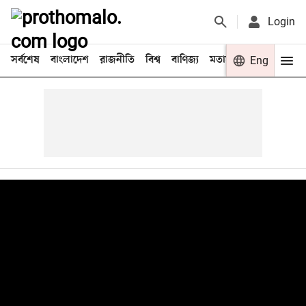
Login
সর্বশেষ
বাংলাদেশ
রাজনীতি
বিশ্ব
বাণিজ্য
মতামত
খেলা
Eng
বিনো