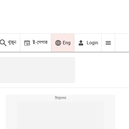
খুঁজুন
ই-পেপার
Login
Eng