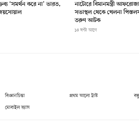
্তব্য ‘সমর্থন করে না’ ভারত,
নাটোরে বিমানমন্ত্রী আফরোজ
 জয়সোয়াল
সভাস্থল থেকে খেলনা পিস্ত
তরুণ আটক
১৪ ঘণ্টা আগে
বিজ্ঞানচিন্তা
প্রথম আলো ট্রাস্ট
বন্
মোবাইল ভ্যাস