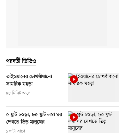
পরবর্তী ভিডিও
তাইওয়ানের চোখধাঁধানো
সামরিক মহড়া
৪৮ মিনিট আগে
৫ ফুট চওড়া, ৮৫ ফুট লম্বা ঘর
দেখতে ভিড় মানুষের
১ ঘণ্টা আগে