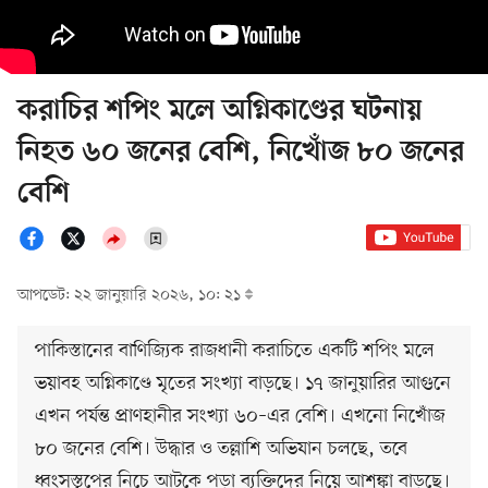
করাচির শপিং মলে অগ্নিকাণ্ডের ঘটনায়
নিহত ৬০ জনের বেশি, নিখোঁজ ৮০ জনের
বেশি
আপডেট: ২২ জানুয়ারি ২০২৬, ১০: ২১
পাকিস্তানের বাণিজ্যিক রাজধানী করাচিতে একটি শপিং মলে
ভয়াবহ অগ্নিকাণ্ডে মৃতের সংখ্যা বাড়ছে। ১৭ জানুয়ারির আগুনে
এখন পর্যন্ত প্রাণহানীর সংখ্যা ৬০–এর বেশি। এখনো নিখোঁজ
৮০ জনের বেশি। উদ্ধার ও তল্লাশি অভিযান চলছে, তবে
ধ্বংসস্তূপের নিচে আটকে পড়া ব্যক্তিদের নিয়ে আশঙ্কা বাড়ছে।