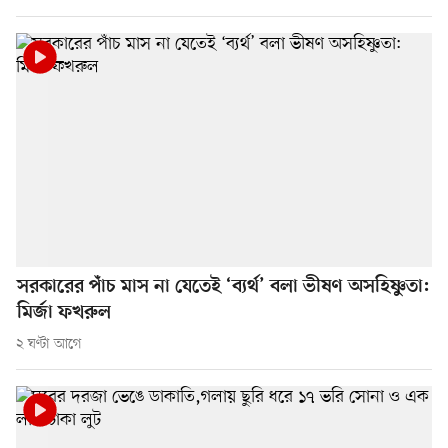
সরকারের পাঁচ মাস না যেতেই ‘ব্যর্থ’ বলা ভীষণ অসহিষ্ণুতা:
মির্জা ফখরুল
২ ঘণ্টা আগে