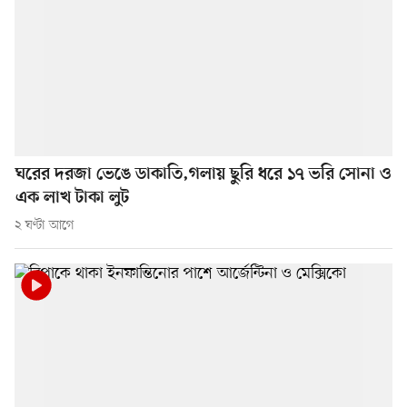
ঘরের দরজা ভেঙে ডাকাতি,গলায় ছুরি ধরে ১৭ ভরি সোনা ও
এক লাখ টাকা লুট
২ ঘণ্টা আগে