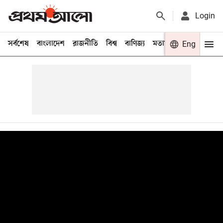
Login
সর্বশেষ
বাংলাদেশ
রাজনীতি
বিশ্ব
বাণিজ্য
মতামত
খেলা
Eng
বিনো