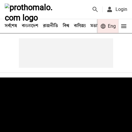
Login
সর্বশেষ
বাংলাদেশ
রাজনীতি
বিশ্ব
বাণিজ্য
মতামত
খেলা
Eng
বিনো