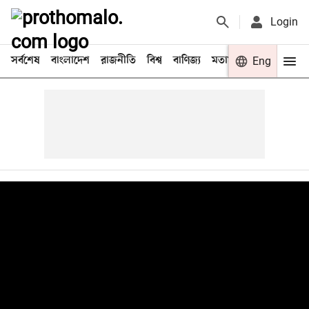
Login
সর্বশেষ
বাংলাদেশ
রাজনীতি
বিশ্ব
বাণিজ্য
মতামত
খেলা
Eng
বিনো