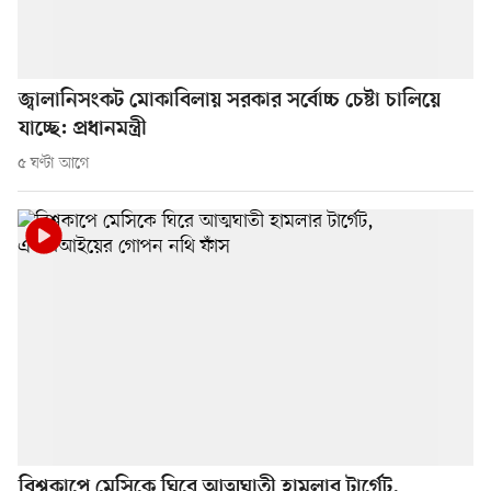
জ্বালানিসংকট মোকাবিলায় সরকার সর্বোচ্চ চেষ্টা চালিয়ে
যাচ্ছে: প্রধানমন্ত্রী
৫ ঘণ্টা আগে
বিশ্বকাপে মেসিকে ঘিরে আত্মঘাতী হামলার টার্গেট,