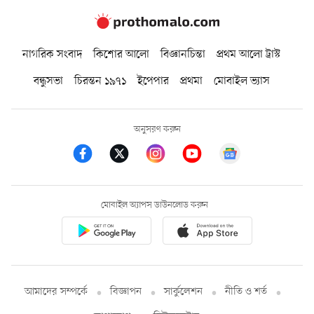
নাগরিক সংবাদ
কিশোর আলো
বিজ্ঞানচিন্তা
প্রথম আলো ট্রাস্ট
বন্ধুসভা
চিরন্তন ১৯৭১
ইপেপার
প্রথমা
মোবাইল ভ্যাস
অনুসরণ করুন
মোবাইল অ্যাপস ডাউনলোড করুন
আমাদের সম্পর্কে
বিজ্ঞাপন
সার্কুলেশন
নীতি ও শর্ত