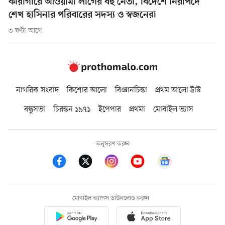
কারাগারে আওয়ামী লীগের বহু নেতা, বিদেশে নিরাপদে
শেখ হাসিনার পরিবারের সদস্য ও স্বজনেরা
৩ ঘণ্টা আগে
নাগরিক সংবাদ
কিশোর আলো
বিজ্ঞানচিন্তা
প্রথম আলো ট্রাস্ট
বন্ধুসভা
চিরন্তন ১৯৭১
ইপেপার
প্রথমা
মোবাইল ভ্যাস
অনুসরণ করুন
মোবাইল অ্যাপস ডাউনলোড করুন