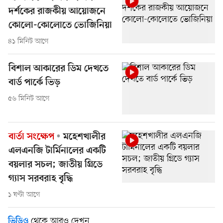
দর্শকের রাজকীয় আয়োজনে
কোলো-কোলোতে ভোজিনিয়া
৪১ মিনিট আগে
বিশাল আকারের ডিম দেখতে
বার্ড পার্কে ভিড়
৫৬ মিনিট আগে
বার্তা সংক্ষেপ
মহেশখালীর
এলএনজি টার্মিনালের একটি
বয়লার সচল; জাতীয় গ্রিডে
গ্যাস সরবরাহ বৃদ্ধি
১ ঘণ্টা আগে
থেকে আরও দেখুন
ভিডিও