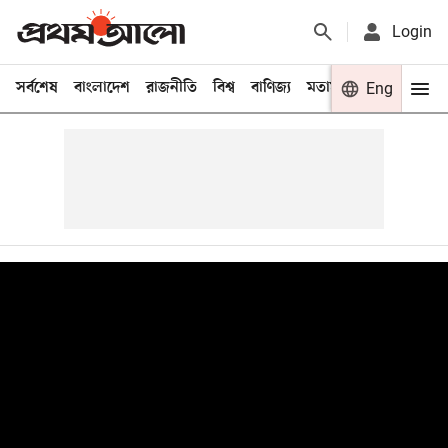
Login
সর্বশেষ
বাংলাদেশ
রাজনীতি
বিশ্ব
বাণিজ্য
মতামত
খেলা
Eng
বিনো