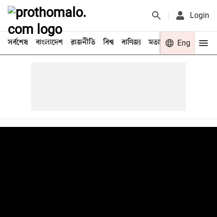
Login
সর্বশেষ
বাংলাদেশ
রাজনীতি
বিশ্ব
বাণিজ্য
মতামত
খেলা
Eng
বিনো