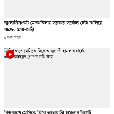
জ্বালানিসংকট মোকাবিলায় সরকার সর্বোচ্চ চেষ্টা চালিয়ে
যাচ্ছে: প্রধানমন্ত্রী
৫ ঘণ্টা আগে
বিশ্বকাপে মেসিকে ঘিরে আত্মঘাতী হামলার টার্গেট,