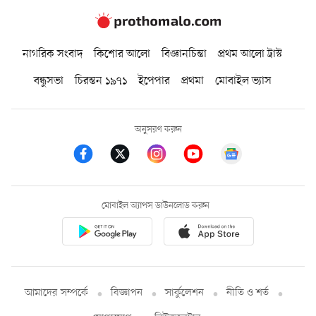
নাগরিক সংবাদ
কিশোর আলো
বিজ্ঞানচিন্তা
প্রথম আলো ট্রাস্ট
বন্ধুসভা
চিরন্তন ১৯৭১
ইপেপার
প্রথমা
মোবাইল ভ্যাস
অনুসরণ করুন
মোবাইল অ্যাপস ডাউনলোড করুন
আমাদের সম্পর্কে
বিজ্ঞাপন
সার্কুলেশন
নীতি ও শর্ত