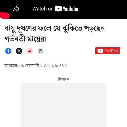
বায়ু দূষণের ফলে যে ঝুঁকিতে পড়ছেন
গর্ভবতী মায়েরা
আপডেট: ০১ ফেব্রুয়ারি ২০২৫, ০৬: ৪৪