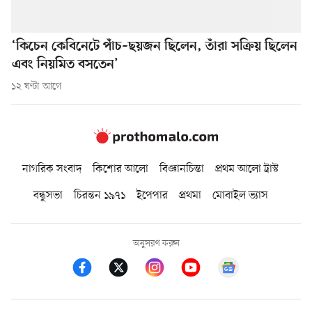
‘কিচেন কেবিনেটে পাঁচ–ছয়জন ছিলেন, তাঁরা সক্রিয় ছিলেন
এবং নিয়মিত বসতেন’
১২ ঘণ্টা আগে
নাগরিক সংবাদ
কিশোর আলো
বিজ্ঞানচিন্তা
প্রথম আলো ট্রাস্ট
বন্ধুসভা
চিরন্তন ১৯৭১
ইপেপার
প্রথমা
মোবাইল ভ্যাস
অনুসরণ করুন