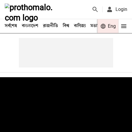
Login
সর্বশেষ
বাংলাদেশ
রাজনীতি
বিশ্ব
বাণিজ্য
মতামত
খেলা
Eng
বিনো