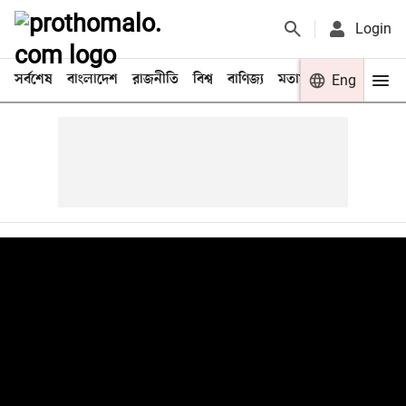
Login
সর্বশেষ
বাংলাদেশ
রাজনীতি
বিশ্ব
বাণিজ্য
মতামত
খেলা
Eng
বিনো