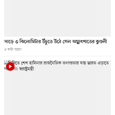
সাড়ে ৩ কিলোমিটার উঁচুতে উঠে গেল অগ্ন্যুৎপাতের কুণ্ডলী
৩ ঘণ্টা আগে