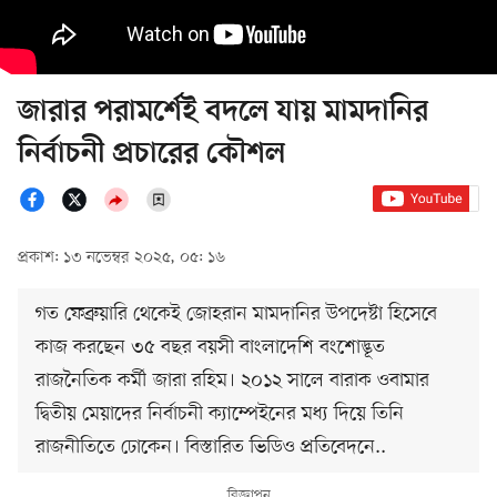
জারার পরামর্শেই বদলে যায় মামদানির
নির্বাচনী প্রচারের কৌশল
প্রকাশ: ১৩ নভেম্বর ২০২৫, ০৫: ১৬
গত ফেব্রুয়ারি থেকেই জোহরান মামদানির উপদেষ্টা হিসেবে
কাজ করছেন ৩৫ বছর বয়সী বাংলাদেশি বংশোদ্ভূত
রাজনৈতিক কর্মী জারা রহিম। ২০১২ সালে বারাক ওবামার
দ্বিতীয় মেয়াদের নির্বাচনী ক্যাম্পেইনের মধ্য দিয়ে তিনি
রাজনীতিতে ঢোকেন। বিস্তারিত ভিডিও প্রতিবেদনে..