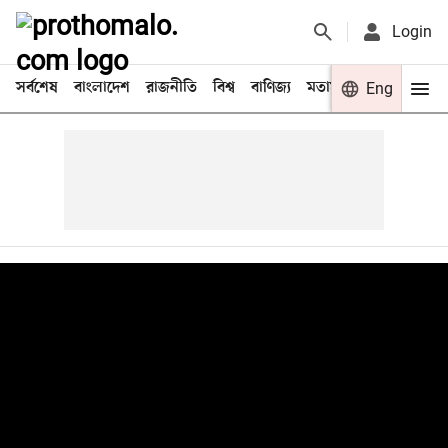
Login
সর্বশেষ
বাংলাদেশ
রাজনীতি
বিশ্ব
বাণিজ্য
মতামত
খেলা
Eng
বিনো