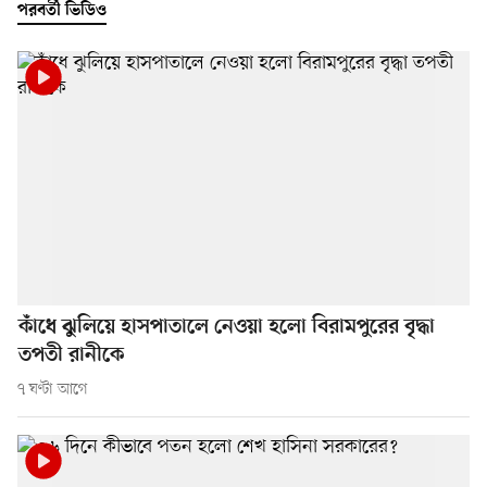
পরবর্তী ভিডিও
কাঁধে ঝুলিয়ে হাসপাতালে নেওয়া হলো বিরামপুরের বৃদ্ধা
তপতী রানীকে
৭ ঘণ্টা আগে