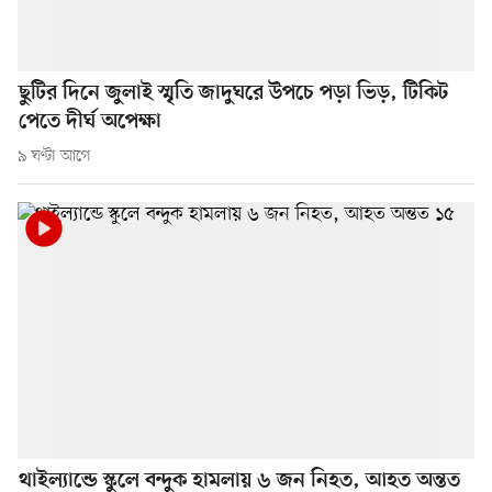
ছুটির দিনে জুলাই স্মৃতি জাদুঘরে উপচে পড়া ভিড়, টিকিট
পেতে দীর্ঘ অপেক্ষা
৯ ঘণ্টা আগে
থাইল্যান্ডে স্কুলে বন্দুক হামলায় ৬ জন নিহত, আহত অন্তত